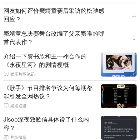
网友如何评价窦靖童赛后采访的松弛感
回应？
窦靖童总决赛舞台改编了父亲窦唯的哪
首代表作？
介绍一下虞书欣和王一栩合作的
《永夜星河》的剧情梗概
娱乐片场笔记
《歌手》节目排名争议为何每期都
能引发全网热议？
娱坛追迹
Jisoo深夜致歉信具体说了什么内
容？
片场撷影