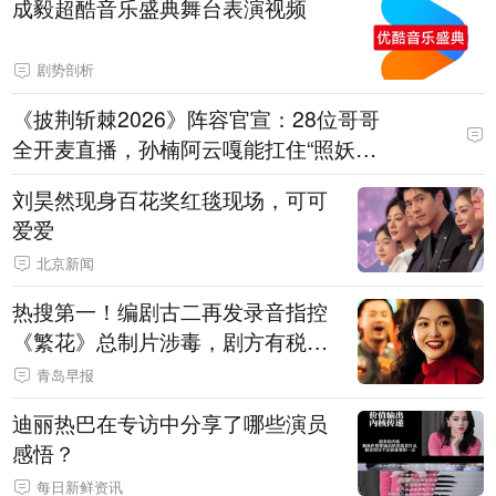
成毅超酷音乐盛典舞台表演视频
剧势剖析
《披荆斩棘2026》阵容官宣：28位哥哥
全开麦直播，孙楠阿云嘎能扛住“照妖
镜”吗？
刘昊然现身百花奖红毯现场，可可
爱爱
北京新闻
热搜第一！编剧古二再发录音指控
《繁花》总制片涉毒，剧方有税务
问题，录音中王家卫称“一点够了，
青岛早报
要不然又要出事”
迪丽热巴在专访中分享了哪些演员
感悟？
每日新鲜资讯