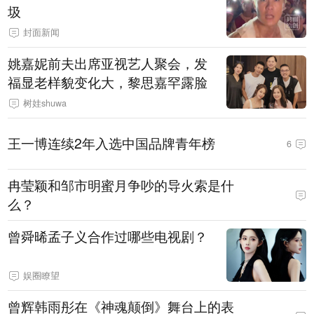
圾
封面新闻
姚嘉妮前夫出席亚视艺人聚会，发
福显老样貌变化大，黎思嘉罕露脸
树娃shuwa
王一博连续2年入选中国品牌青年榜
6
冉莹颖和邹市明蜜月争吵的导火索是什
么？
曾舜晞孟子义合作过哪些电视剧？
娱圈瞭望
曾辉韩雨彤在《神魂颠倒》舞台上的表