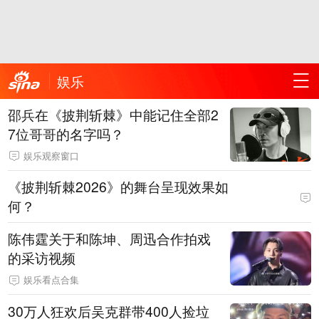
娱乐
邵兵在《披荆斩棘》中能记住全部2
7位哥哥的名字吗？
娱乐观察窗口
《披荆斩棘2026》的舞台呈现效果如
何？
陈伟霆关于和陈坤、周迅合作拍戏
的采访视频
娱乐看点合集
30万人狂欢后吴克群带400人捡垃