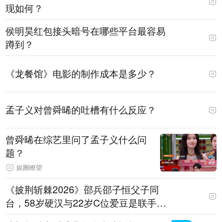
现如何？
侯明昊红包接头暗号在哪些平台最容易
蹲到？
《龙餐馆》电影的制作成本是多少？
孟子义对曾舜晞的吐槽有什么反应？
曾舜晞在综艺里问了孟子义什么问
题？
娱圈瞭望
《披荆斩棘2026》邵兵邵子恒父子同
台，58岁硬汉与22岁C位爱豆是联手还
是对决？