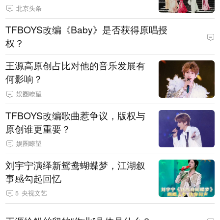
北京头条
TFBOYS改编《Baby》是否获得原唱授
权？
王源高原创占比对他的音乐发展有
何影响？
娱圈瞭望
TFBOYS改编歌曲惹争议，版权与
原创谁更重要？
娱圈瞭望
刘宇宁演绎新鸳鸯蝴蝶梦，江湖叙
事感勾起回忆
5
央视文艺