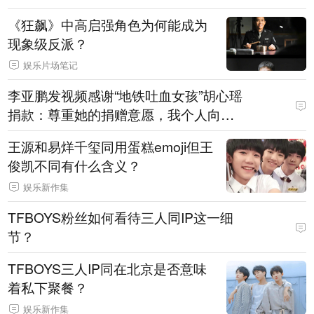
《狂飙》中高启强角色为何能成为
现象级反派？
娱乐片场笔记
李亚鹏发视频感谢“地铁吐血女孩”胡心瑶
捐款：尊重她的捐赠意愿，我个人向她
捐赠99999元，也向其病友之家捐赠999
王源和易烊千玺同用蛋糕emoji但王
99元
俊凯不同有什么含义？
娱乐新作集
TFBOYS粉丝如何看待三人同IP这一细
节？
TFBOYS三人IP同在北京是否意味
着私下聚餐？
娱乐新作集