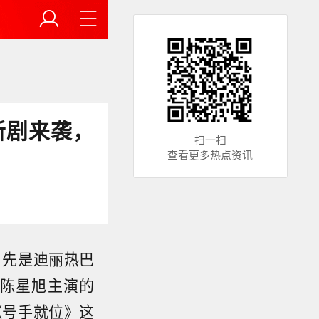
新剧来袭，
扫一扫
查看更多热点资讯
！先是迪丽热巴
陈星旭主演的
《号手就位》这