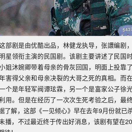
这部剧是由优酷出品，林健龙执导，张譞编剧
明星领衔主演的民国剧。该剧主要讲述了民国
小姐沐婉卿带着母亲的骨灰回国，明面上投靠
年害得父亲和母亲决裂的大哥之死的真相。而
一个是年轻军阀谭玹霖，另一个是富家公子徐
利用。但是在经历了一次次生死考验之后，最
据了解，这部《一见倾心》早在去年9月份就已
未播，不过最近终于传出好消息，该剧有望在20