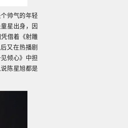
是个帅气的年轻
是童星出身，因
旭凭借着《射雕
之后又在热播剧
一见倾心》中担
以说陈星旭都是