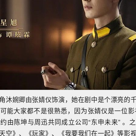
角沐婉卿由张婧仪饰演，她在剧中是个漂亮的
可能大家都不是很熟悉，因为张婧仪是一位影视
约由陈坤与周迅共同成立公司“东申未来” 。
天空》、《玩家》、《我要我们在一起》等影