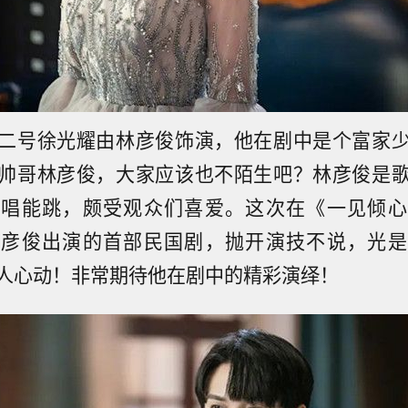
二号徐光耀由林彦俊饰演，他在剧中是个富家
帅哥林彦俊，大家应该也不陌生吧？林彦俊是
能唱能跳，颇受观众们喜爱。这次在《一见倾心
林彦俊出演的首部民国剧，抛开演技不说，光是
人心动！非常期待他在剧中的精彩演绎！