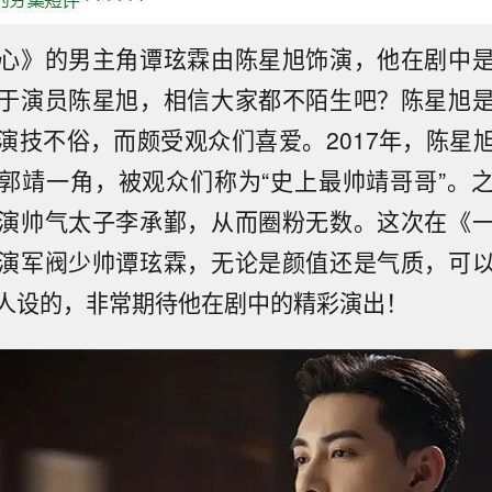
心》的男主角谭玹霖由陈星旭饰演，他在剧中
于演员陈星旭，相信大家都不陌生吧？陈星旭
演技不俗，而颇受观众们喜爱。2017年，陈星
郭靖一角，被观众们称为“史上最帅靖哥哥”。
演帅气太子李承鄞，从而圈粉无数。这次在《
演军阀少帅谭玹霖，无论是颜值还是气质，可
人设的，非常期待他在剧中的精彩演出！