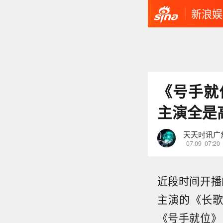
新浪娱
《号手就
主演全是
天天时讯广
07.09
07:20
近段时间开播
主演的《长
《号手就位》