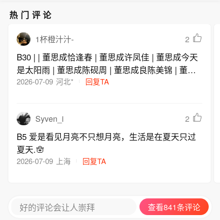
热门评论
2
1杯橙汁汁-
B30 | | 董思成恰逢春 | 董思成许凤佳 | 董思成今天
是太阳雨 | 董思成陈砚周 | 董思成良陈美锦 | 董思
成叶限 | 董思成明月苍茫 | 董思成莫提准
2026-07-09
河北*
回复TA
Syven_i
2
B5 爱是看见月亮不只想月亮，生活是在夏天只过
夏天.🪬
2026-07-09
上海
回复TA
好的评论会让人崇拜
查看841条评论