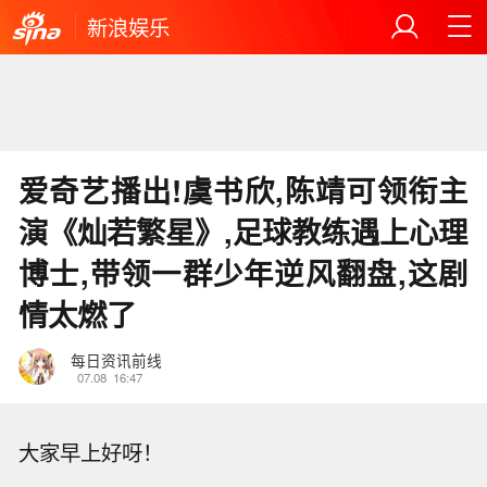
新浪娱乐
爱奇艺播出!虞书欣,陈靖可领衔主
演《灿若繁星》,足球教练遇上心理
博士,带领一群少年逆风翻盘,这剧
情太燃了
每日资讯前线
07.08
16:47
大家早上好呀！