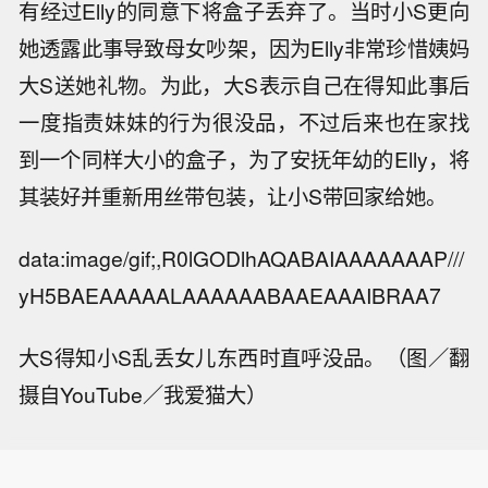
有经过Elly的同意下将盒子丢弃了。当时小S更向
她透露此事导致母女吵架，因为Elly非常珍惜姨妈
大S送她礼物。为此，大S表示自己在得知此事后
一度指责妹妹的行为很没品，不过后来也在家找
到一个同样大小的盒子，为了安抚年幼的Elly，将
其装好并重新用丝带包装，让小S带回家给她。
data:image/gif;,R0lGODlhAQABAIAAAAAAAP///
yH5BAEAAAAALAAAAAABAAEAAAIBRAA7
大S得知小S乱丢女儿东西时直呼没品。（图／翻
摄自YouTube／我爱猫大）