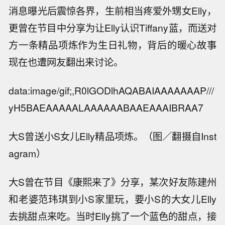
消息曝光后震惊各界，生前相当疼爱外甥女Elly，
更曾在节目中分享为让Elly认识Tiffany蓝，而送对
方一条精品项炼作为生日礼物，背后的暖心故事
现在也遭网友翻出来讨论。
data:image/gif;,R0lGODlhAQABAIAAAAAAAP///
yH5BAEAAAAALAAAAAABAAEAAAIBRAA7
大S曾送小S女儿Elly精品项炼。（图／翻摄自Inst
agram）
大S曾在节目《康熙来了》分享，某次好友陈建州
和老婆范玮琪到小S家里玩，要小S的大女儿Elly
去挑甜点来吃。当时Elly挑了一个蓝色的甜点，接