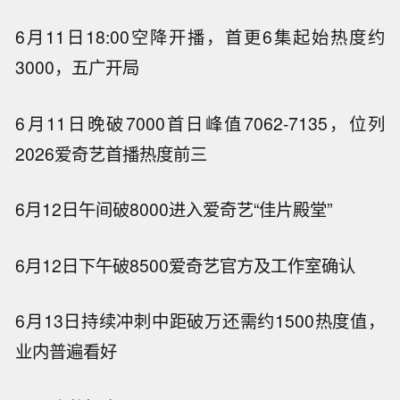
6月11日18:00
空降开播，首更6集
起始热度约
3000，五广开局
6月11日晚
破7000
首日峰值7062-7135，位列
2026爱奇艺首播热度前三
6月12日午间
破8000
进入爱奇艺“佳片殿堂”
6月12日下午
破8500
爱奇艺官方及工作室确认
6月13日
持续冲刺中
距破万还需约1500热度值，
业内普遍看好