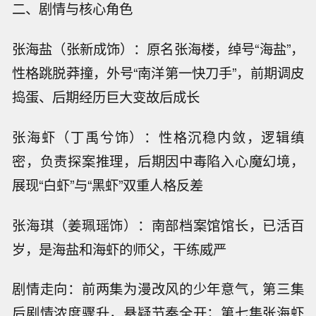
二、剧情与核心角色
张海盐（张新成饰）：原名张海楼，绰号“海盐”，
性格跳脱莽撞，外号“南洋第一快刀手”，前期调皮
捣蛋、后期经历巨大变故后成长
张海虾（丁禹兮饰）：性格沉稳内敛，逻辑缜
密，负责探案推理，后期因中毒陷入心魔幻境，
展现“白虾”与“黑虾”双重人格反差
张海琪（姜珮瑶饰）：南部档案馆馆长，已活百
岁，是海盐和海虾的师父，干练威严
剧情走向：前两集为漫改风的少年意气，第三集
后剧情浓度骤升，悬疑节奏全开；第七集张海虾