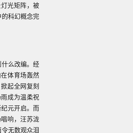
景灯光矩阵，被
中的科幻概念完
到什么改编。经
拍在体育场轰然
，掀起全网复刻
场雨成为温柔祝
新纪元开启。而
场唱响，汪苏泷
面令无数观众泪