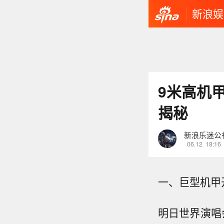
新浪娱
9米高机
揭秘
新浪乐迷公
06.12
18:16
一、巨型机甲
明日世界演唱