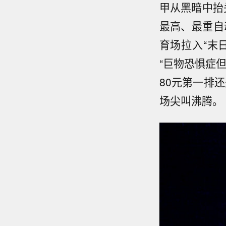
甲从黑暗中抬
最高、最重自
育场拉入“末
“巨物恐惧症
80元第一排
场尖叫沸腾。