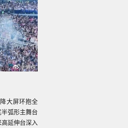
升降大屏环抱全
宽半弧形主舞台
米高延伸台深入