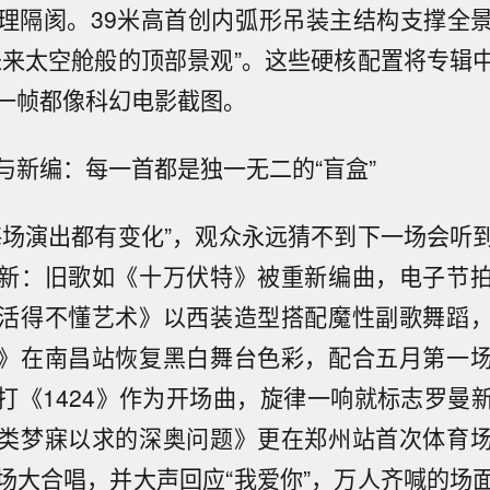
理隔阂。39米高首创内弧形吊装主结构支撑全
未来太空舱般的顶部景观”。这些硬核配置将专辑
一帧都像科幻电影截图。
与新编：每一首都是独一无二的“盲盒”
每场演出都有变化”，观众永远猜不到下一场会听
新：旧歌如《十万伏特》被重新编曲，电子节
活得不懂艺术》以西装造型搭配魔性副歌舞蹈
》在南昌站恢复黑白舞台色彩，配合五月第一
打《1424》作为开场曲，旋律一响就标志罗曼
类梦寐以求的深奥问题》更在郑州站首次体育
场大合唱，并大声回应“我爱你”，万人齐喊的场