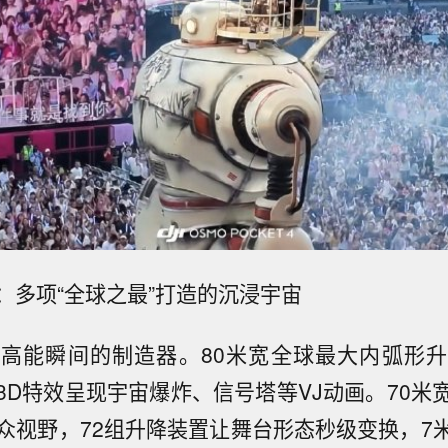
：多项“全球之最”打造的沉浸宇宙
高能瞬间的制造器。80米宽全球最大内弧形
3D特效呈现宇宙爆炸、信号塔等VJ动画。70米
观众视野，72组升降装置让舞台形态秒级变换，7