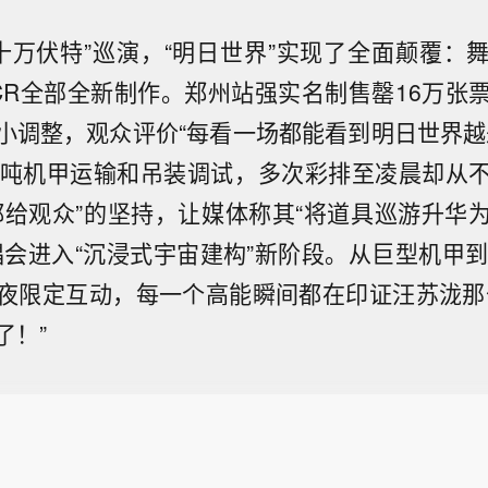
年“十万伏特”巡演，“明日世界”实现了全面颠覆：
CR全部全新制作。郑州站强实名制售罄16万张
小调整，观众评价“每看一场都能看到明日世界越
0吨机甲运输和吊装调试，多次彩排至凌晨却从
都给观众”的坚持，让媒体称其“将道具巡游升华
唱会进入“沉浸式宇宙建构”新阶段。从巨型机甲到
夜限定互动，每一个高能瞬间都在印证汪苏泷那
了！”