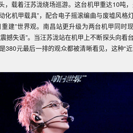
头，载着汪苏泷绕场巡游。这台机甲重达10吨，
动化机甲载具”，配合电子摇滚编曲与废墟风格
日重建”世界观。南昌站更升级为两台机甲同时
但震撼失语”。当汪苏泷站在机甲上不断探头向看台
还是380元最后一排的观众都被清晰看见，这种“近