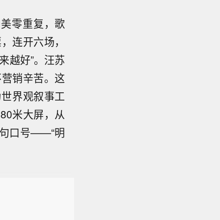
舞美零重复，歌
票，连开六场，
来越好”。汪苏
不营销辛苦。这
为世界观叙事工
80米大屏，从
句口号——“明