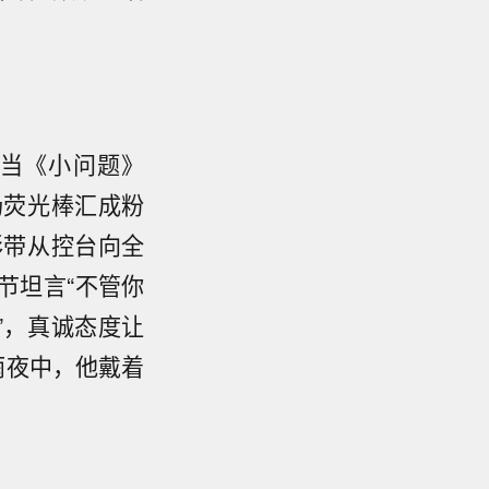
当《小问题》
场荧光棒汇成粉
彩带从控台向全
环节坦言“不管你
”，真诚态度让
雨夜中，他戴着