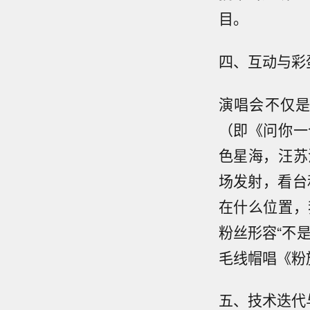
目。
四、互动与彩
演唱会不仅
（即《问你一
色星海，汪苏
场发射，看台和
在什么位置，
粉丝形容“不
毛线帽唱《粉
五、技术迭代与