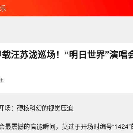
乐
甲载汪苏泷巡场！“明日世界”演唱
社
开场：硬核科幻的视觉压迫
会最震撼的高能瞬间，莫过于开场时编号“1424”