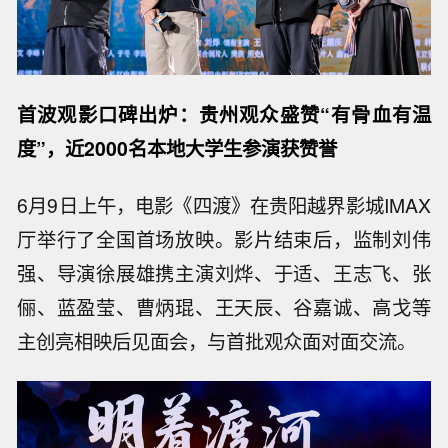
首波观影口碑出炉：贵州观众盛赞“有骨血有温
度”，近2000名本地大学生参演获赞誉
6月9日上午，电影《四渡》在贵阳越界影城IMAX
厅举行了全国首场放映。影片结束后，监制刘伟
强、导演徐展雄携主演刘烨、于适、王志飞、张
俪、蓝盈莹、曹炳琨、王天辰、谷嘉诚、高戈等
主创亮相映后见面会，与首批观众面对面交流。