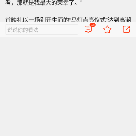
看，那就是我最大的荣幸了。”
首映礼以一场别开生面的“马灯点亮仪式”达到高潮
278
——全体主创与嘉宾手提马灯登台，将象征着信
说说你的看法
仰与希望的马灯传递给孩子们，现场观众纷纷举
起手机灯光，共同点亮红色夜空，寓意四渡赤水
的精神代代相传！影片将于6月26日正式上映，届
时观众将跟随影像穿越九十一年的时光隧道，共
同去感受那段波澜壮阔的岁月！