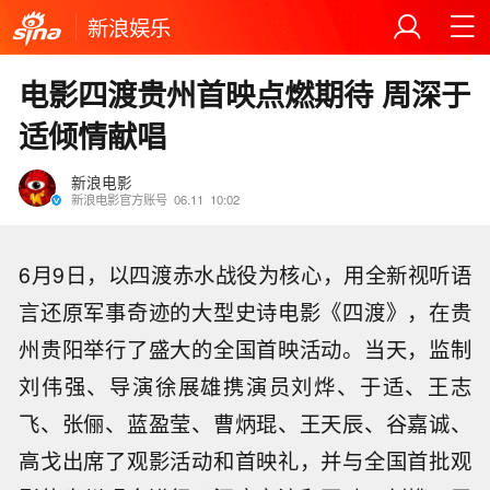
新浪娱乐
电影四渡贵州首映点燃期待 周深于
适倾情献唱
新浪电影
新浪电影官方账号
06.11
10:02
6月9日，以四渡赤水战役为核心，用全新视听语
言还原军事奇迹的大型史诗电影《四渡》，在贵
州贵阳举行了盛大的全国首映活动。当天，监制
刘伟强、导演徐展雄携演员刘烨、于适、王志
飞、张俪、蓝盈莹、曹炳琨、王天辰、谷嘉诚、
高戈出席了观影活动和首映礼，并与全国首批观