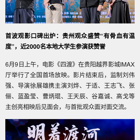
首波观影口碑出炉：贵州观众盛赞“有骨血有温
度”，近2000名本地大学生参演获赞誉
6月9日上午，电影《四渡》在贵阳越界影城IMAX
厅举行了全国首场放映。影片结束后，监制刘伟
强、导演徐展雄携主演刘烨、于适、王志飞、张
俪、蓝盈莹、曹炳琨、王天辰、谷嘉诚、高戈等
主创亮相映后见面会，与首批观众面对面交流。