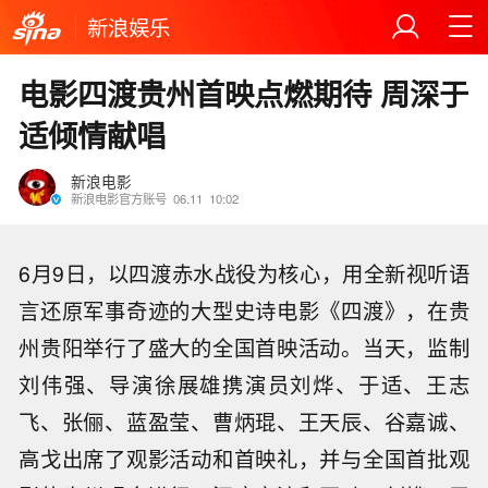
新浪娱乐
电影四渡贵州首映点燃期待 周深于
适倾情献唱
新浪电影
新浪电影官方账号
06.11
10:02
6月9日，以四渡赤水战役为核心，用全新视听语
言还原军事奇迹的大型史诗电影《四渡》，在贵
州贵阳举行了盛大的全国首映活动。当天，监制
刘伟强、导演徐展雄携演员刘烨、于适、王志
飞、张俪、蓝盈莹、曹炳琨、王天辰、谷嘉诚、
高戈出席了观影活动和首映礼，并与全国首批观