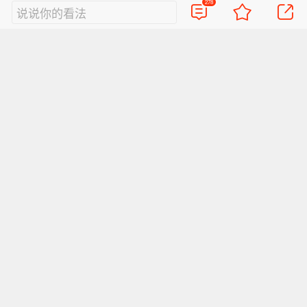
278
说说你的看法
在电影中饰演毛泽东的演员刘烨分享了自己第三
次饰演毛主席的感悟，并现场朗诵了《忆秦娥·娄