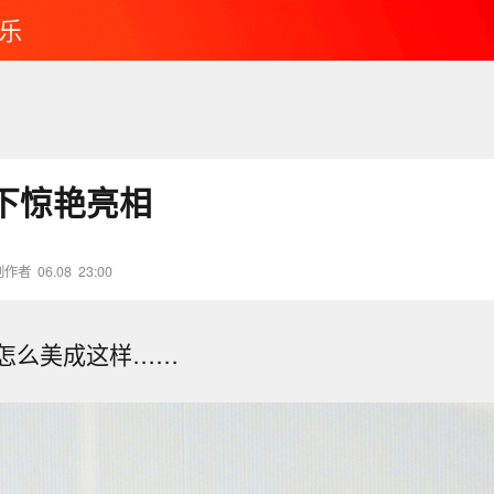
乐
下惊艳亮相
创作者
06.08
23:00
怎么美成这样……