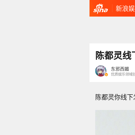
新浪娱
陈都灵线
东邪西媚
优质娱乐领域
陈都灵你线下