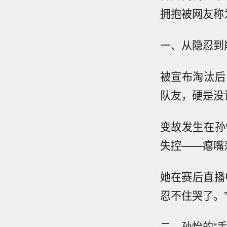
拥抱被网友称
一、从隐忍到
被宣布淘汰后
队友，硬是没
变故发生在孙
失控——瘪嘴
她在赛后直播
忍不住哭了。
二、孙怡的“