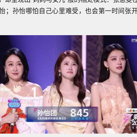
怡；孙怡哪怕自己心里难受，也会第一时间张