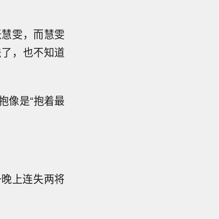
张慧雯，而慧雯
法了，也不知道
抱像是“抱着最
一晚上连失两将