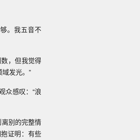
跳够。我五音不
倒数，但我觉得
域发光。”
观众感叹：“浪
到离别的完整情
拥抱证明：有些