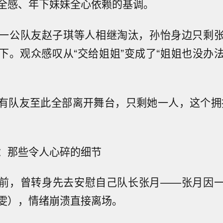
全感、年下妹妹全心依赖的基调。
一公队友赵子琪等人相继淘汰，孙怡身边只剩
下。观众感叹从“交给姐姐”变成了“姐姐也没办
。
有队友至此全部离开舞台，只剩她一人，这个拥
。
：那些令人心碎的细节
前，曾转身先去安慰自己队长张月——张月因
雯），情绪崩溃直接离场。