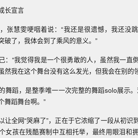
成长宣言
，张慧雯哽咽着说：“我还是很遗憾，我还没
突破了，我体会到了乘风的意义。”
己：“我觉得我是一个很勇敢的人，虽然我一直
虽然我在这个舞台没有这么发光，但我会在别的领
的舞蹈，是整季唯一一次完整的舞蹈solo展示。
个舞蹈舞台啊。”
以让全网“哭麻了”，正在于它浓缩了一段从初识
个女孩在残酷赛制中互相托举，最终用眼泪和