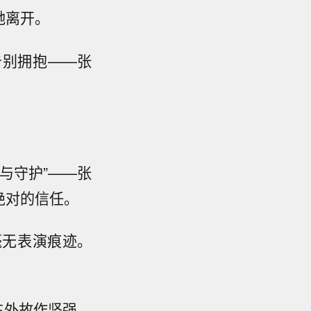
她离开。
告别拥抱——张
。
与守护”——张
绝对的信任。
毫无表演痕迹。
在外故作坚强，