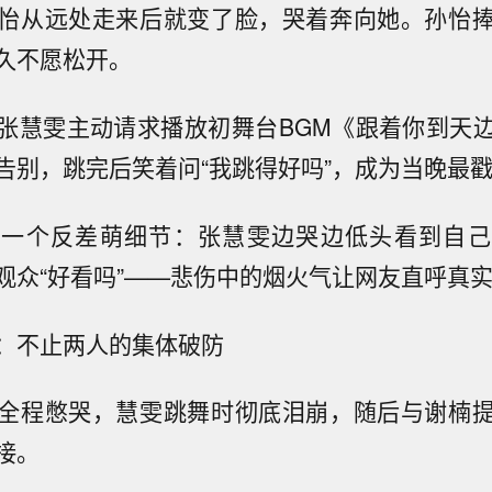
怡从远处走来后就变了脸，哭着奔向她。孙怡
久不愿松开。
张慧雯主动请求播放初舞台BGM《跟着你到天
告别，跳完后笑着问“我跳得好吗”，成为当晚最
到一个反差萌细节：张慧雯边哭边低头看到自己
观众“好看吗”——悲伤中的烟火气让网友直呼真
：不止两人的集体破防
全程憋哭，慧雯跳舞时彻底泪崩，随后与谢楠
接。