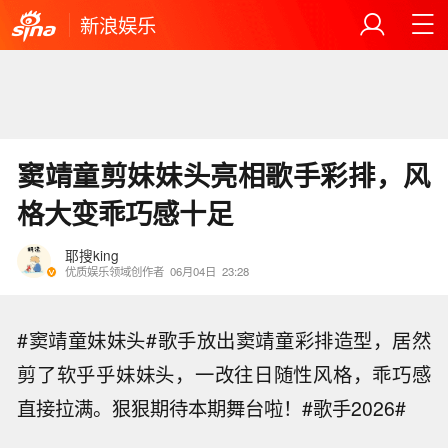
新浪娱乐
窦靖童剪妹妹头亮相歌手彩排，风
格大变乖巧感十足
耶搜king
优质娱乐领域创作者
06月04日
23:28
#窦靖童妹妹头#歌手放出窦靖童彩排造型，居然
剪了软乎乎妹妹头，一改往日随性风格，乖巧感
直接拉满。狠狠期待本期舞台啦！#歌手2026#