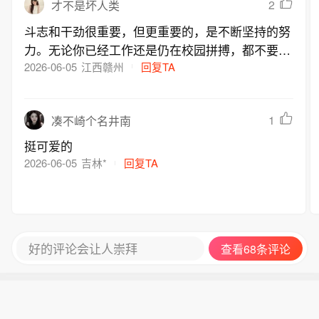
2
才不是坏人类
斗志和干劲很重要，但更重要的，是不断坚持的努
力。无论你已经工作还是仍在校园拼搏，都不要忘
记当初你怀揣梦想的勇气。把那一刻的勇气，变成
2026-06-05
江西赣州
回复TA
此刻的坚持，你终将遇见更好的自己。
1
凑不崎个名井南
挺可爱的
2026-06-05
吉林*
回复TA
好的评论会让人崇拜
查看68条评论