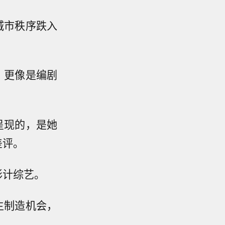
城市秩序跌入
，更像是编剧
呈现的，是她
差评。
形计综艺。
主制造机会，