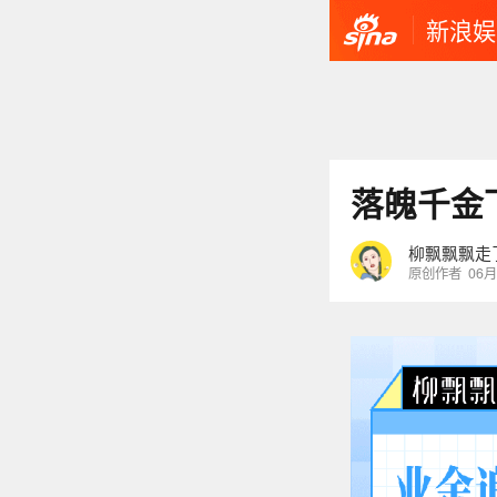
新浪娱
落魄千金
柳飘飘飘走
原创作者
06月