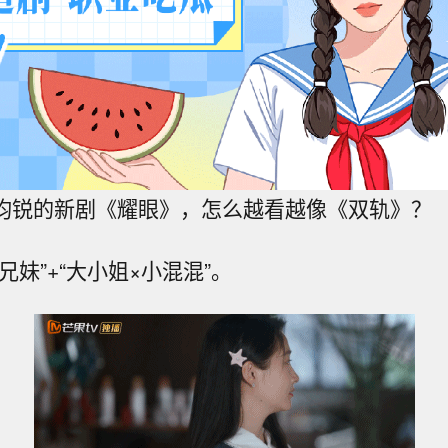
昀锐的新剧《耀眼》，怎么越看越像《双轨》？
兄妹”+“大小姐×小混混”。