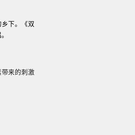
的乡下。
《双
侣。
素带来的刺激