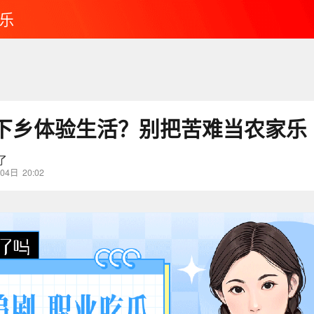
乐
下乡体验生活？别把苦难当农家乐
了
04日
20:02