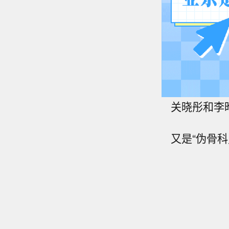
关晓彤和李
又是“伪骨科