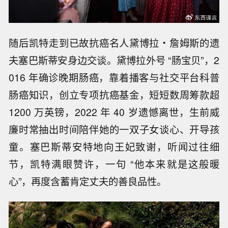
随后凯特走到已故抗癌名人黛博拉・詹姆斯的遗
夫塞巴斯蒂安身边交谈。黛博拉外号 “肠宝贝”，2
016 年确诊晚期肠癌，靠着播客与社交平台科普
肠癌知识，创立专项抗癌基金，短短数周筹款超
1200 万英镑，2022 年 40 岁遗憾离世，生前威
廉时常抽出时间陪伴她的一双子女谈心、开导孩
童。塞巴斯蒂安特地向王妃致谢，听闻过往细
节，凯特满眼赞许，一句 “他本来就是这般暖
心”，再度含蓄肯定丈夫的善良品性。