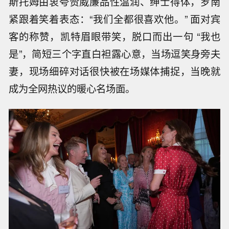
斯托姆由衷夸赞威廉品性温润、绅士得体，罗南
紧跟着笑着表态：“我们全都很喜欢他。” 面对宾
客的称赞，凯特眉眼带笑，脱口而出一句 “我也
是”，简短三个字直白袒露心意，当场逗笑身旁夫
妻，现场细碎对话很快被在场媒体捕捉，当晚就
成为全网热议的暖心名场面。