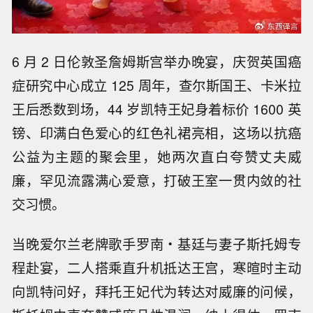
6 月 2 日伦敦圣詹姆斯宫举办晚宴，庆贺英国癌
症研究中心成立 125 周年，查尔斯国王、卡米拉
王后悉数到场，44 岁凯特王妃身着标价 1600 英
镑、印满白色爱心的红色礼裙亮相，这场以抗癌
公益为主题的聚会里，她两次直白夸赞丈夫威
廉，罕见流露满心爱意，打破王室一贯内敛的社
交习惯。
当晚爱尔兰老牌歌手罗南・基廷与妻子斯托姆专
程赴宴，二人搭乘直升机抵达王宫，寒暄时主动
向凯特问好，拜托王妃代为转达对威廉的问候，