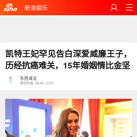
新浪娱乐
凯特王妃罕见告白深爱威廉王子，
历经抗癌难关，15年婚姻情比金坚
东西译言
原创作者
06.04
12:07