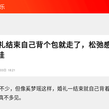
乐
礼结束自己背个包就走了，松弛
娃
03日
18:21
不少，但像奚梦瑶这样，婚礼一结束就自己背
真不多见。