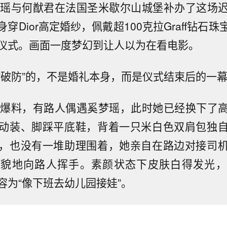
梦瑶与何猷君在法国圣米歇尔山城堡补办了这场
穿Dior高定婚纱，佩戴超100克拉Graff钻石
仪式。画面一度梦幻到让人以为在看电影。
“破防”的，不是婚礼本身，而是仪式结束后的一
日爆料，有路人偶遇奚梦瑶，此时她已经换下了
动装、脚踩平底鞋，背着一只米白色双肩包独
，也没有一堆助理围着，她亲自在路边对接司
礼貌地向路人挥手。素颜状态下皮肤白得发光，
容为“像下班去幼儿园接娃”。