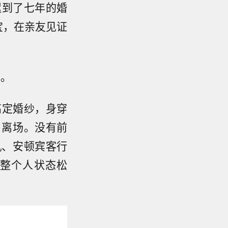
迟到了七年的婚
珠宝，在亲友见证
幕。
高定婚纱，身穿
自离场。没有前
机、安顿宾客行
整个人状态松