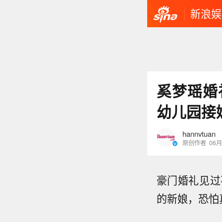
新浪娱
奚梦瑶婚
幼儿园接
hannvtuan
原创作者
06月
豪门婚礼见过
的新娘，恐怕