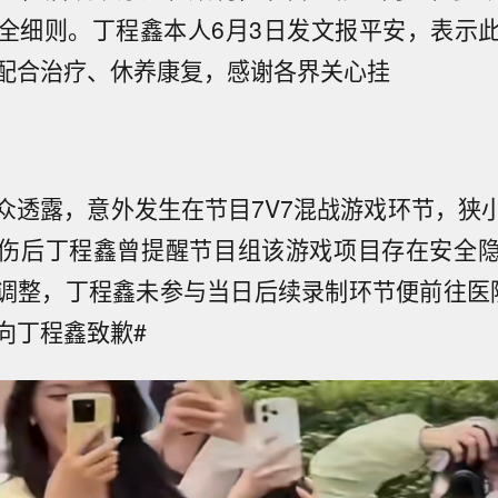
全细则。丁程鑫本人6月3日发文报平安，表示
配合治疗、休养康复，感谢各界关心挂
众透露，意外发生在节目7V7混战游戏环节，狭
伤后丁程鑫曾提醒节目组该游戏项目存在安全
调整，丁程鑫未参与当日后续录制环节便前往医
向丁程鑫致歉#