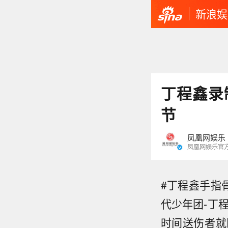
新浪娱
丁程鑫录
节
凤凰网娱乐
凤凰网娱乐官
#丁程鑫手指
代少年团-丁
时间送伤者就