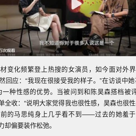
身材变化频繁登上热搜的女演员，如今面对外界
然回应：“我现在很接受我的样子。”在访谈中她
为一种性感的优势。当被问到和陈昊森搭档被评
单全收：“说明大家觉得我也很性感，昊森也很性
以前的马思纯身上几乎看不到——过去的她羞于
力却偏要装作松弛。