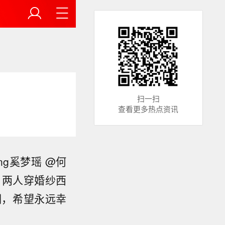
扫一扫
查看更多热点资讯
ng奚梦瑶 @何
中，两人穿婚纱西
们，希望永远幸