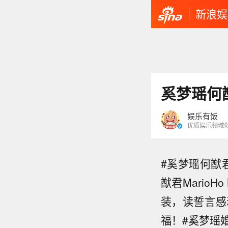
新浪娱
奚梦瑶何
娱乐有饭
优质娱乐领域
#奚梦瑶何猷君
猷君Mario
装，读誓言感
福！#奚梦瑶