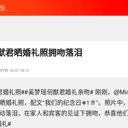
乐
猷君晒婚礼照拥吻落泪
创作者
06.02
08:10
婚礼照##奚梦瑶何猷君婚礼亲吻# 刚刚，@Mi
Ho 晒婚礼照，配文“我们的纪念日➕1🥂”。照片
动落泪，在家人和宾客的见证下拥吻，恭喜他
婚礼#