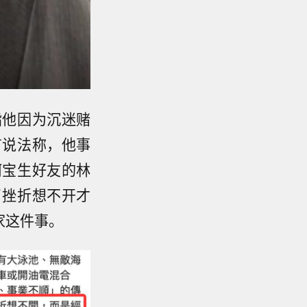
指他因为沉迷赌
有说法称，他事
何宝生好友的林
了挫折想不开才
家这件事。