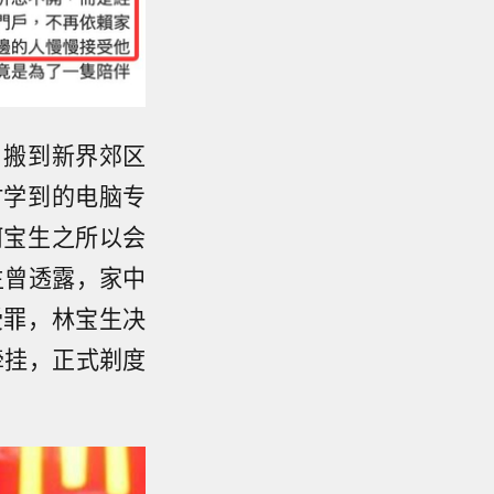
，搬到新界郊区
时学到的电脑专
何宝生之所以会
生曾透露，家中
受罪，林宝生决
牵挂，正式剃度