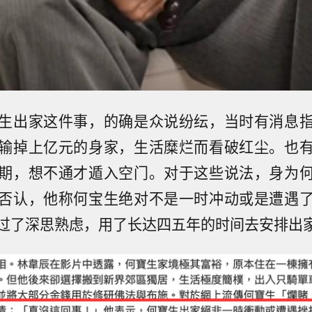
生出家这件事，的确是众说纷纭，当时有消息
输掉上亿元的身家，生活糜烂而看破红尘。也
期，想不通才遁入空门。对于这些说法，身为
否认，他称何宝生绝对不是一时冲动或是遭遇
过了深思熟虑，用了长达四五年的时间去安排出