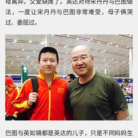
母离异，父爱缺席了。英达对待宋丹丹与巴图做
法，一度让宋丹丹与巴图非常难受，母子俩哭
过、委屈过。
巴图与英如镝都是英达的儿子，只是不同妈妈生