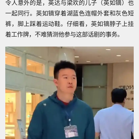
令人意外的是，英达与梁欢的儿子（英如镝）也
一起同行。英如镝穿着湖蓝色连帽外套和灰色短
裤，脚上踩着运动鞋。仔细看，英如镝脖子上挂
着工作牌，不难猜测他参与这部话剧的事务。