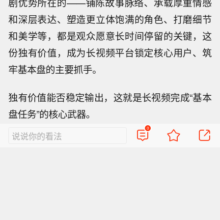
剧优势所在的——铺陈故事脉络、承载厚重情感
和深层表达、塑造更立体饱满的角色、打磨细节
和美学等，都是观众愿意长时间停留的关键，这
份独有价值，成为长视频平台锁定核心用户、筑
牢基本盘的主要抓手。
独有价值能否稳定输出，这就是长视频完成“基本
盘任务”的核心武器。
0
说说你的看法
长视频需要感谢这一次的“主角时刻”，也感谢这一
次的勇敢迈步，去与市场的“惯性定律”做对抗。硝
烟散去之后，更多无法直接给出结果论的“主角”在
排队等待验证，其最终的走向，也预示着内容价
值与商业诉求何时会迎来全新的拉锯与平衡，但