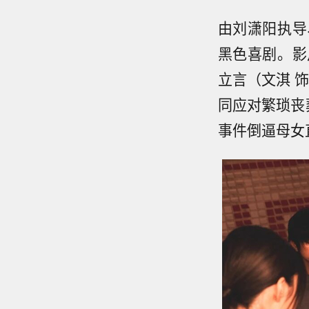
由刘潇阳执导
黑色喜剧。影
立言（文淇 
同应对繁琐丧
事件倒逼母女