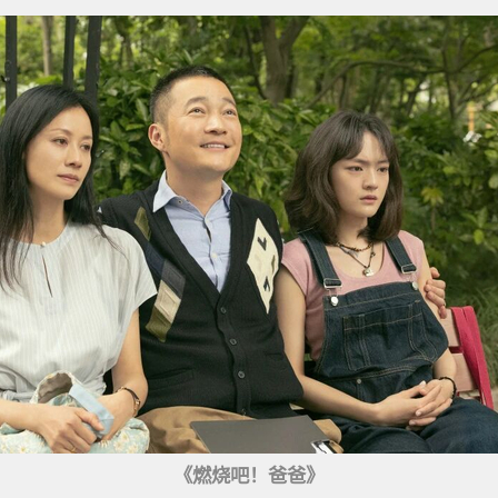
《燃烧吧！爸爸》