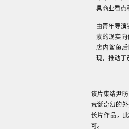
具商业看点
由青年导演
素的现实向
店内鲨鱼后
现，推动丁
该片集结尹昉
荒诞奇幻的外
长片作品，
可。