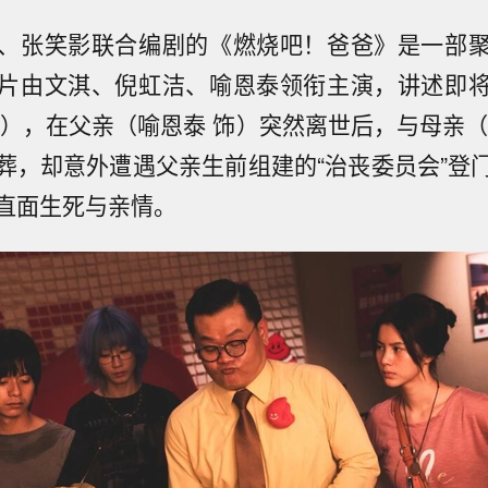
、张笑影联合编剧的《燃烧吧！爸爸》是一部
片由文淇、倪虹洁、喻恩泰领衔主演，讲述即
饰），在父亲（喻恩泰 饰）突然离世后，与母亲（
葬，却意外遭遇父亲生前组建的“治丧委员会”登
直面生死与亲情。