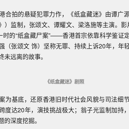
港合拍的悬疑犯罪力作，《纸盒藏迷》由谭广
》）监制，张颂文、谭耀文、梁洛施等主演。影
动一时的“纸盒藏尸案”——香港首宗依靠科学鉴证
强（张颂文 饰）坚称无罪、持续上诉20年，年
终未远离的故事。
《纸盒藏迷》剧照
案为基底，还原香港旧时代社会风貌与司法细
跨度达20年，演技挑战极大；翁子光监制加持
题的深度挖掘。