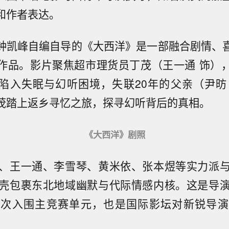
和作者表达。
钟凯峰自编自导的《大西洋》是一部融合剧情、
作品。影片聚焦超市理货员丁茂（王一通 饰）
陷入失眠与幻听困境，失联20年的父亲（尹昉
茂踏上返乡寻忆之旅，探寻幻听背后的真相。
《大西洋》剧照
、王一通、李雪琴、黄米依、张本煜等实力派
壳包裹东北地域幽默与代际情感内核。这是导
此次入围主竞赛单元，也是国际影坛对新锐导演