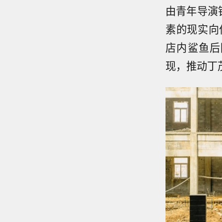
由青年导演
素的现实向
店内鲨鱼后
现，推动丁