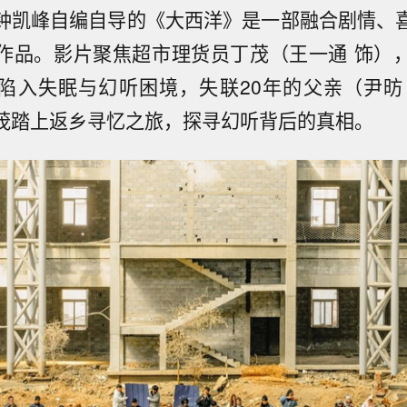
钟凯峰自编自导的《大西洋》是一部融合剧情、
作品。影片聚焦超市理货员丁茂（王一通 饰）
陷入失眠与幻听困境，失联20年的父亲（尹昉
茂踏上返乡寻忆之旅，探寻幻听背后的真相。