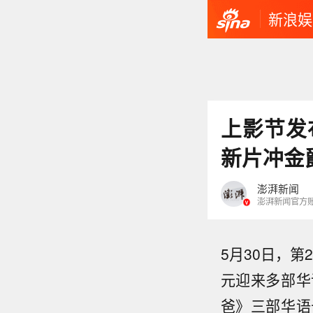
新浪娱
上影节发
新片冲金
澎湃新闻
澎湃新闻官方
5月30日，
元迎来多部华
爸》三部华语