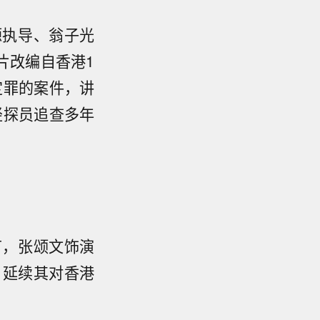
源执导、翁子光
片改编自香港1
定罪的案件，讲
轻探员追查多年
节，张颂文饰演
，延续其对香港