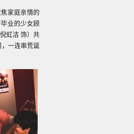
聚焦家庭亲情的
将毕业的少女顾
倪虹洁 饰）共
门，一连串荒诞