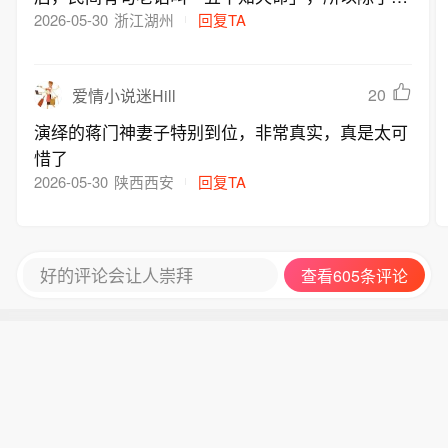
康的身体之外，其他都不算什么，愿一路走好，确
2026-05-30
浙江湖州
回复TA
实很让人难过
20
爱情小说迷Hill
演绎的蒋门神妻子特别到位，非常真实，真是太可
惜了
2026-05-30
陕西西安
回复TA
好的评论会让人崇拜
查看605条评论