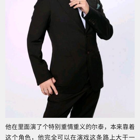
等他退伍回来，娱乐圈早就变了天，一茬又一茬
的新人冒出来，把他们的市场份额挤压得所剩无
几，到了1995年，小虎队在举办了告别演唱会
后，彻底解散了。
单飞之后，陈志朋急需找新出路，幸运的是，他
赶上了1997年那部火遍大江南北的清宫剧《还珠