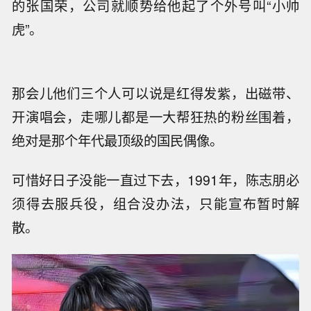
1988年的时候，他跟苏有朋、吴奇隆在一档节目
里被选上，凑在一块儿弄了个叫“小虎队”的组合。
因为他跳舞最棒，长得又有点像当时红透半边天
的张国荣，公司就顺势给他起了个外号叫“小帅