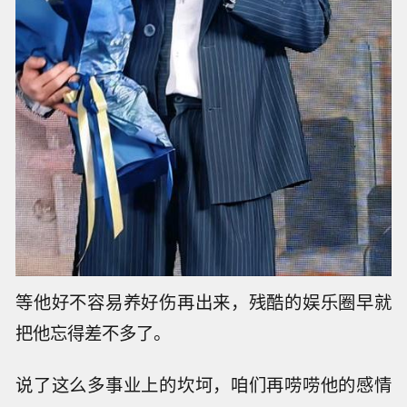
陈志朋的脸部被大面积烧伤，明星全靠脸吃饭，
这简直就是要了他的命。
为了恢复容貌，他受了大罪，经历了好几次痛苦
的植皮手术，在家里养伤那段日子，他一句委屈
都没在外面喊过，全靠自己默默扛下来了。