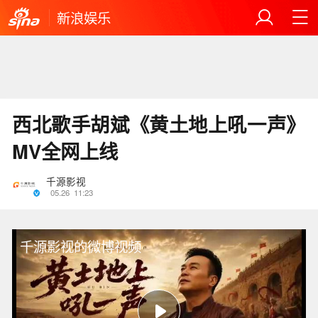
新浪娱乐
西北歌手胡斌《黄土地上吼一声》
MV全网上线
千源影视
05.26
11:23
千源影视的微博视频