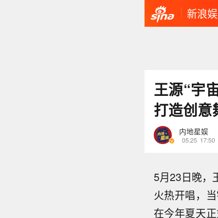
新浪娱
王源“宇
打造创意
内地星娱
05.25
17:50
5月23日晚
火热开唱，当
在今年夏天正