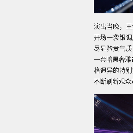
演出当晚，王
开场一袭银调
尽显矜贵气质
一套暗黑奢雅造
格迥异的特别
不断刷新观众