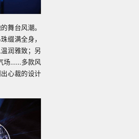
他的舞台风潮。
串珠缀满全身，
人温润雅致；另
.....多款风
别出心裁的设计