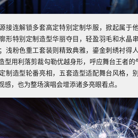
源接连解锁多套高定特别定制华服，掀起属于
廓形特别定制造型华丽夺目，轻盈羽毛和水晶
；浅粉色重工套装则精致典雅，鎏金刺绣衬得
型用利落剪裁勾勒优越身形，呼应舞台王者的气场.
定制造型轮番亮相，五套造型适配舞台风格，
观感，也为整场演唱会增添诸多亮眼看点。