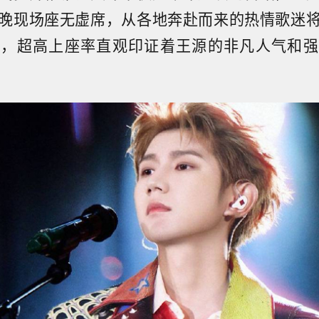
晚现场座无虚席，从各地奔赴而来的热情歌迷
海，超高上座率直观印证着王源的非凡人气和强