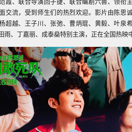
范霞、联合导演回子捷、联合编剧六兽、领衔
面交流，受到师生们的热烈欢迎。影片由陈思
杨超越、王子川、张弛、曹炳琨、黄毅、叶泉
田雨、丁嘉丽、成泰燊特别主演，正在全国热映