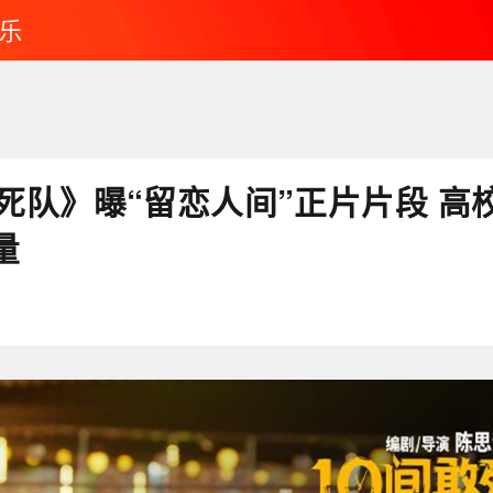
乐
敢死队》曝“留恋人间”正片片段 高
量