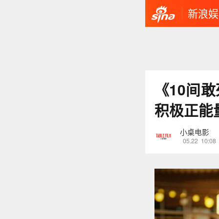
新浪娱
《10间
积极正能
小桌电影
05.22
10:08