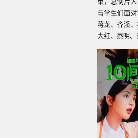
束，总制片人
与学生们面对
蒋龙、齐溪、
大红、蔡明、