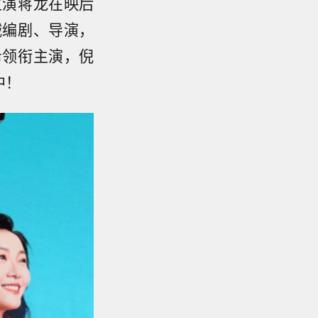
主演蒋龙在映后
诚编剧、导演，
希领衔主演，倪
中！