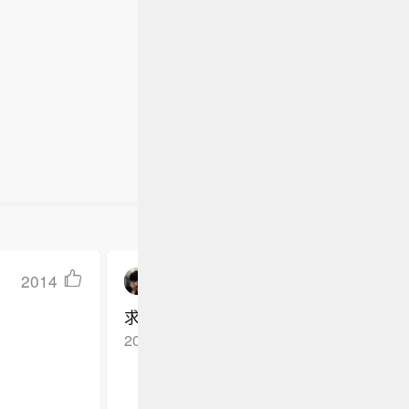
2014
早上起床晚上睡觉
求原图[求关注]
2026-05-20
黑龙江*
回复TA