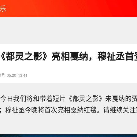
乐
《都灵之影》亮相戛纳，穆祉丞首
账号
05.20
13:41
#今日我们将和带着短片《都灵之影》来戛纳的
；穆祉丞今晚将首次亮相戛纳红毯。请继续关注