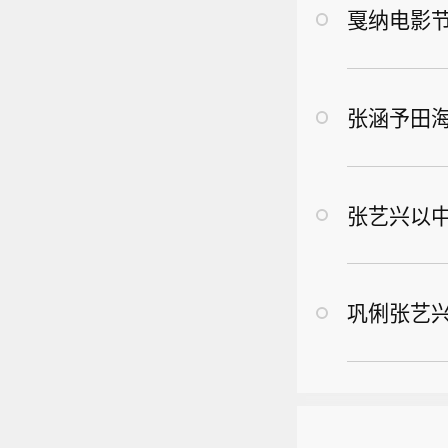
戛纳电影
张涵予田
张艺兴以
巩俐张艺