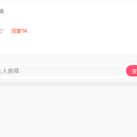
病
*
回复TA
让人崇拜
查