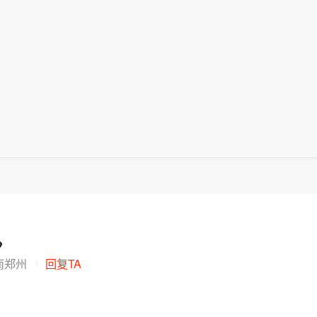

南郑州
回复TA