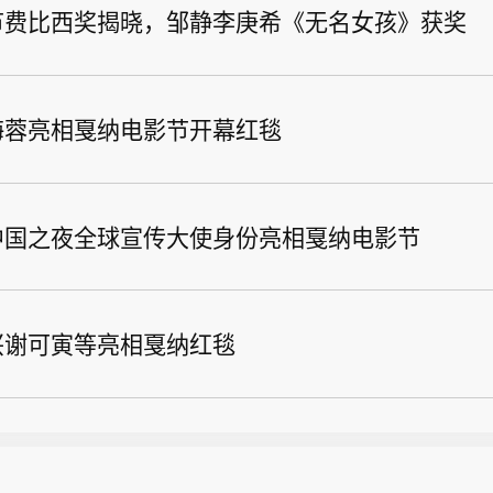
节费比西奖揭晓，邹静李庚希《无名女孩》获奖
海蓉亮相戛纳电影节开幕红毯
中国之夜全球宣传大使身份亮相戛纳电影节
兴谢可寅等亮相戛纳红毯