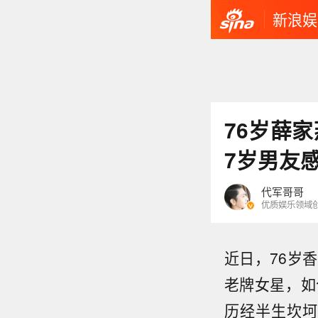
新浪娱
76岁薛
7岁男友
代军哥哥
优质娱乐领域
近日，76岁
老牌女星，如
历经半生坎坷