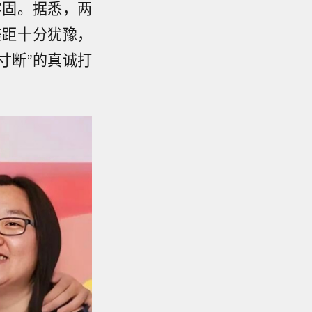
牢固。据悉，两
差距十分犹豫，
寸断”的真诚打