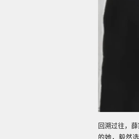
回溯过往，薛
的她，毅然