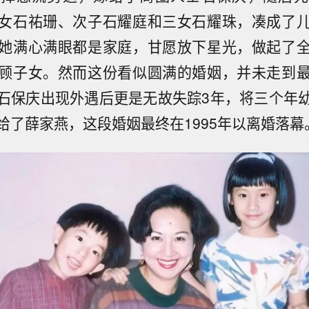
女石祐珊、次子石耀庭和三女石耀珠，凑成了
她满心满眼都是家庭，甘愿放下星光，做起了
顾子女。然而这份看似圆满的婚姻，并未走到
石保庆出现外遇后更是无故失踪3年，将三个年
给了薛家燕，这段婚姻最终在1995年以离婚落幕