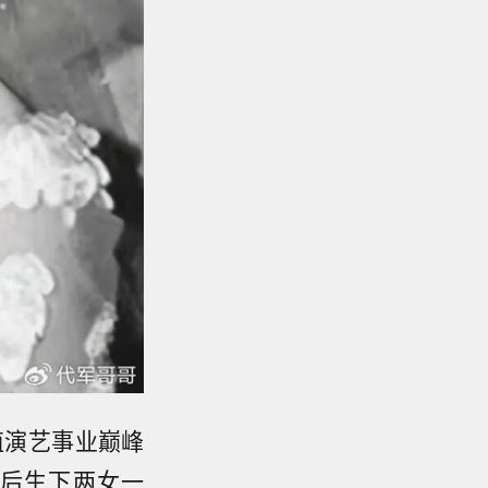
值演艺事业巅峰
后生下两女一