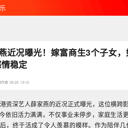
乐
家燕近况曝光！嫁富商生3个子女，
感情稳定
创作者
05.20
13:12
香港资深艺人薛家燕的近况正式曝光，这位横跨
今依旧活力满满，不仅事业未停步，家庭生活
后，终于活成了令人羡慕的模样。作为陪伴几