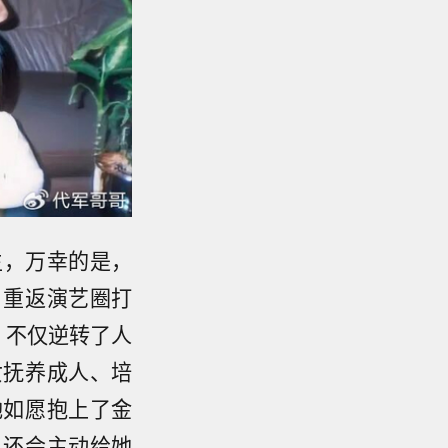
生，万幸的是，
，重返演艺圈打
，不仅逆转了人
女抚养成人、培
她如愿抱上了金
，还会主动给她