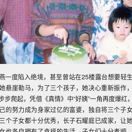
燕一度陷入绝境，甚至曾站在25楼露台想要轻
她悬崖勒马，为了三个孩子，她决心重新振作
步步爬起，凭借《真情》中“好姨”一角再度爆红
己的努力成为身家过亿的富婆，独自将三个子
三个子女都十分优秀，长子石耀庭已成家，让
女也各自拥有了幸福的生活，子女们十分孝顺