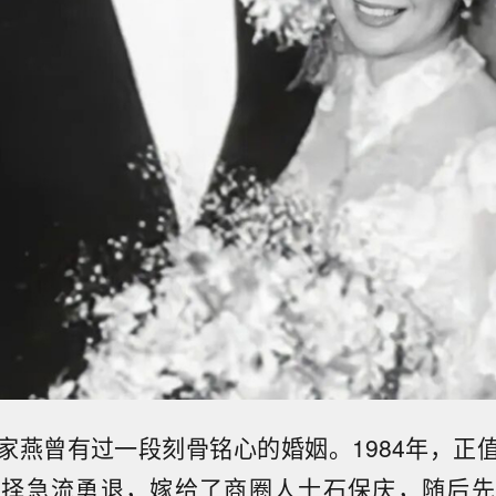
家燕曾有过一段刻骨铭心的婚姻。1984年，正
选择急流勇退，嫁给了商圈人士石保庆，随后先