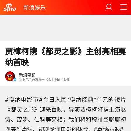
新浪娱乐
贾樟柯携《都灵之影》主创亮相戛
纳首映
新浪电影
新浪电影官方账号
05月19日
13:48
#戛纳电影节#今日入围“戛纳经典”单元的短片
《都灵之影》迎来首映，导演贾樟柯将携主演赵
涛、茂涛、仁科等亮相；我们将和穆祉丞聊聊初
次来到戛纳、初次参演电影的体会。#戛纳daily#