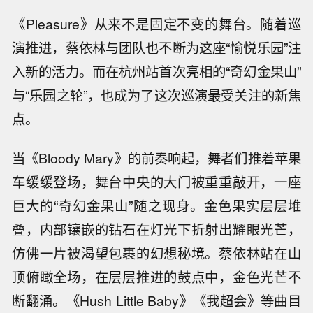
《Pleasure》从来不是固定不变的舞台。随着巡
演推进，蔡依林与团队也不断为这座“愉悦乐园”注
入新的活力。而在杭州站首次亮相的“奇幻金果山”
与“乐园之轮”，也成为了这次巡演最受关注的新焦
点。
当《Bloody Mary》的前奏响起，舞者们推着苹果
车缓缓登场，舞台中央的大门被重重敲开，一座
巨大的“奇幻金果山”随之现身。金色果实层层堆
叠，内部镶嵌的钻石在灯光下折射出耀眼光芒，
仿佛一片被渴望包裹的幻想秘境。蔡依林站在山
顶俯瞰全场，在层层推进的鼓点中，金色光芒不
断翻涌。《Hush Little Baby》《我超会》等曲目