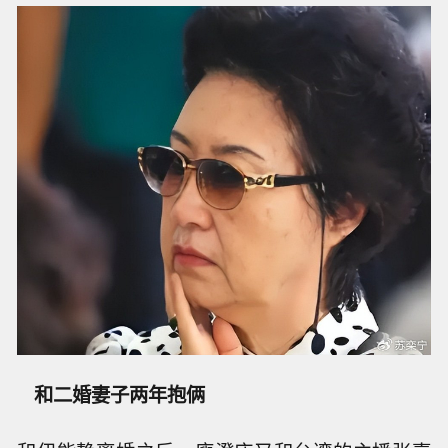
和二婚妻子两年抱俩