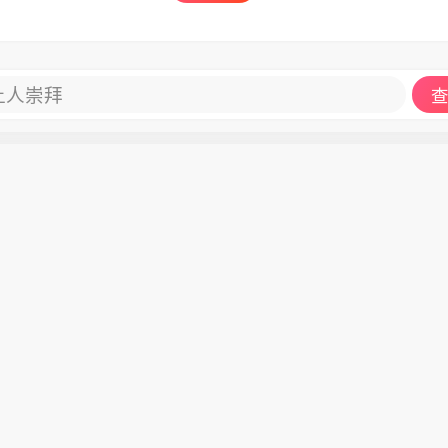
让人崇拜
查