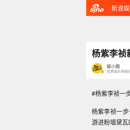
新浪娱
杨紫李祯
娱小圈
优质娱乐领域
#杨紫李祯一
杨紫李祯一步
游进粉墙黛瓦