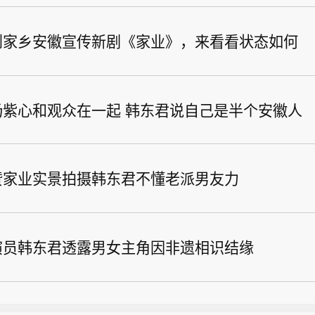
到家乡安徽宣传新剧《家业》，来看看状态如何
杨紫心和观众在一起 韩东君说自己是半个安徽人
赞家业实景拍摄韩东君不懂老派男友力
演员韩东君透露男女主角因非遗相识结缘