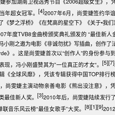
雯婕参加
湖南卫视
选秀节目《2006超级女生》，凭5
[4]
当年超女冠军。
2007年6月，尚雯婕签约
华
了《
梦之浮桥
》《
在梵高的星空下
》《关于•我们
007年度
TVB8
金曲榜颁奖典礼颁发的 “最佳新人
冯小刚
之邀为电影《
非诚勿扰
》写插曲，创作了
rde
》。这是尚雯婕首次以“创作人”的身份参与
[5]
[7]
表现，冯小刚盛赞其为”一位真正的才女“。
辑《
全球风靡
》，凭该专辑获得中国TOP排行
，尚雯婕主演动物亲善电影《
熊出没注意
》，
[3]
类最佳新人奖。
2010年后，尚雯婕陆续发行
[8]
[1]
[9]
蝉联
音乐风云榜“最佳女歌手”大奖。
20