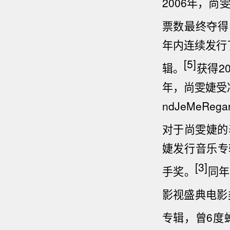
2006年，尚
票数最终夺得
年内连续发行
[5]
辑。
获得2
年，尚雯婕受
ndJeMeRega
对于尚雯婕的
婕发行音乐专
[3]
手奖。
同年
影视盛典电影
专辑，曾6度