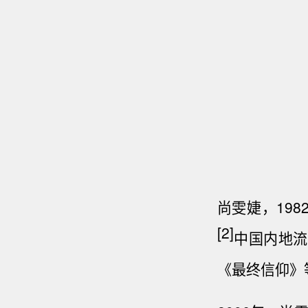
尚雯婕，198
[2]
中国内地流
《
最终信仰
》