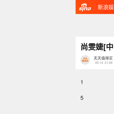
新浪娱
尚雯婕[
天天值得买
05.14
21:26
1
5