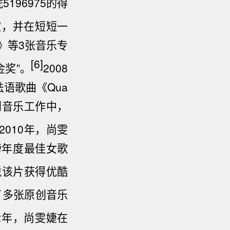
196975的得
谊
，并在短短一
》等3张音乐专
[6]
金奖”。
2008
法语
歌曲《
Qua
到音乐工作中，
2010年，尚雯
榜年度最佳女歌
凭该片获得
优酷
了多张原创音乐
12年，尚雯婕在