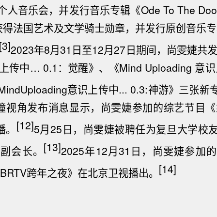
人音乐会，并发行音乐专辑《Ode To The Do
获得法国艺术及文学
骑士勋章
，并发行原创音乐专辑《
[3]
2023年8月31日至12月27日期间，尚雯婕共发
意识上传中… 0.1：觉醒》、《Mind Uploading 
ndUploading意识上传中... 0.3:神游》三张
青瞳视角发布消息显示，尚雯婕参加的综艺节目《乘
[12]
播。
5月25日，尚雯婕被聘任为
复旦大学
校
[13]
会副会长。
2025年12月31日，尚雯婕参加
[14]
6BRTV跨年之夜》在
北京卫视
播出。