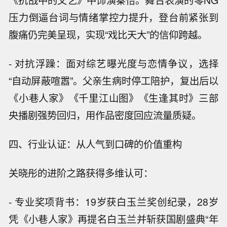
《抗战中的文艺》中饰演秦怡。舞台表演的零NG
压力倒逼台词与情绪掌控力提升，登台前紧张到
腹痛仍完美呈现，实现“戏比天大”的信仰跨越。
- 对抗浮躁：面对综艺曝光度与恋情争议，选择
“自动屏蔽喧嚣”。父亲生病时停工陪护，复出后以
《小巷人家》《千里江山图》《生逢其时》三部
央播剧强势回归，用作品密度回应流量质疑。
四、行业认证：从人气到口碑的价值重构
关晓彤的进阶之路获得多维认可：
- 专业奖项背书：19岁获白玉兰奖创纪录，28岁
凭《小巷人家》再提名白玉兰并斩获国剧盛典“年