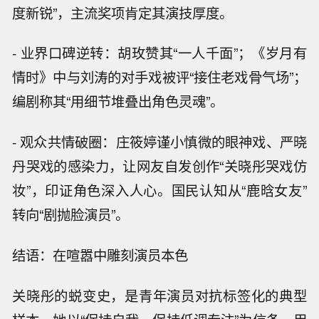
度新锐”，主流奖项肯定其演技厚度。
- 业界口碑逆转：胡玫赞其“一人千面”；《岁月有
情时》中与刘涛的对手戏被评“接住老戏骨气场”；
编剧称其“用细节堆叠出角色灵魂”。
- 观众共情破圈：庄筱婷谨小慎微的眼神戏、严晓
丹哭戏的感染力，让网友自发创作“关晓彤哭戏仿
妆”，印证角色深入人心。国民认知从“鹿晗女友”
转向“剧抛脸演员”。
结语：在喧嚣中雕刻演员本色
关晓彤的蜕变史，是青年演员对抗标签化的典型