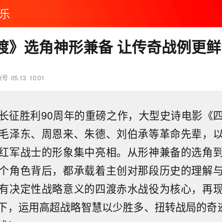
乐
渡》选角神形兼备 让传奇战例更鲜
账号
05.13
10:01
长征胜利90周年的重磅之作，大型史诗电影《
毛泽东、周恩来、朱德、刘伯承等革命先辈，
红军战士的形象集中亮相。从形神兼备的选角
个角色背后，都承载着主创对那段历史的理解
有决定性战略意义的四渡赤水战役为核心，再
下，运用高超战略智慧以少胜多、扭转战局的奇迹