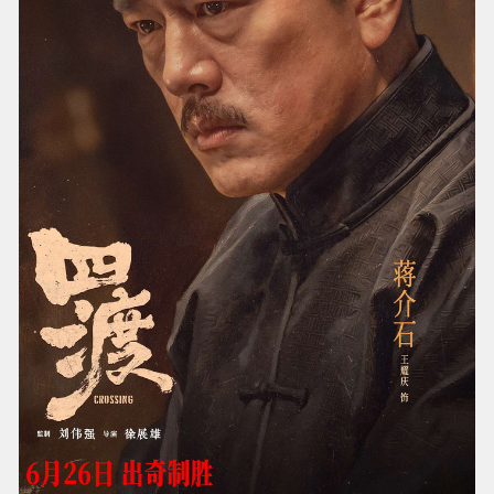
长征之初，毛泽东正患疟疾，消瘦憔悴，身体非
常虚弱，这是毛泽东一生中的暗夜：远离决策中
心，身体虚弱，疾病缠身。这一次，刘烨所呈现
的不再是青年毛泽东的书生意气，而是一位在长
征绝境中负重前行的革命领袖。拍摄《建党伟
业》时，刘烨认为毛泽东有种不拘小节、神态自
若的“洒脱”。而在《四渡》里，他对“洒脱”有了更
深的理解：“人在舒服安全的情况下，洒脱是正常
反应；但在极度困难、极度危险的情况下还能保
持洒脱，那是真的洒脱和有底气。”在三万对四十
万、铁桶合围的绝境中，毛泽东还能运筹帷幄，
这种力量让刘烨深感震撼。