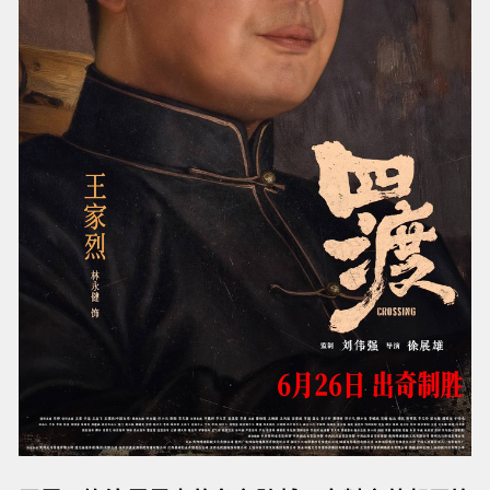
疼痛对他来说都不重要了。”于是他没有丝毫犹
豫，伸手就将火扑灭。
影片坚持实景拍摄，这让演员们对那段历史有了
更切身的感受。有一次在山顶拍摄夜戏，贵州冬
日的湿冷天气让穿着现代保暖衣的演员们都难以
忍受，扮演刘伯承的曹炳琨说了一句话，让刘烨
记到现在：“我们这四五个小时，只是当年红军的
日常。”刘烨说，那一刻他想到，红军战士能在那
种条件下坚持下来，靠的是何等强大的意志力。