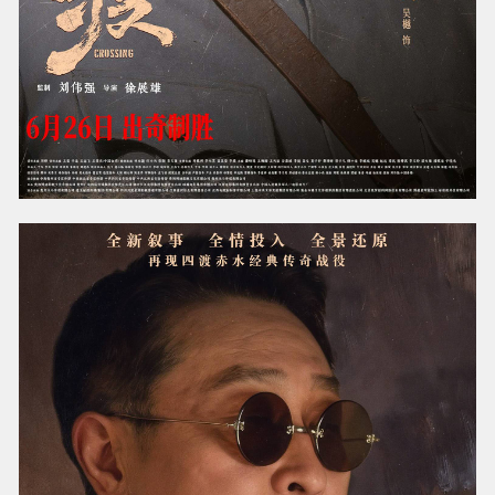
有一场戏让刘烨印象极深。血战湘江之后，满目
疮痍的战场上红旗正在燃烧，毛泽东上前徒手将
火扑灭。拍摄时，刘烨的手被意外烫伤，他说那
一刻肉体上的刺痛反而让他更理解了人物：“红旗
是红军的精神图腾，旗在阵地在。毛泽东当时在
一种巨大的悲愤中，所有感知上的痛苦、肉体的