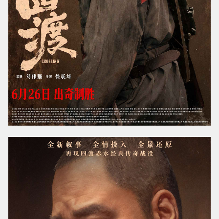
多年前，刘烨曾因妻子患病停工三年，全心照料
家庭，身形一度暴瘦。接下《四渡》后，为贴近
长征时期毛泽东清瘦的形象，他在拍摄期间再减
重17斤。当导演徐展雄第一次与刘烨见面时，导
演惊呆了：“他整个人精瘦到如此地步，特别符合
四渡赤水时期的毛泽东形象。他眼神里面的光，
散发出很大的能量和力量。”