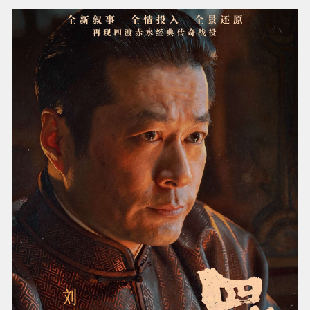
对于演员王雷，参演电影《四渡》是一次意料之
外却又无比契合的角色跨越。此前，王雷曾两度
在影视作品成功演绎毛泽东。而当《四渡》剧组
邀约到来，等待他的全新角色却是红军核心领导
班子的另一关键人物——周恩来。
导演徐展雄这样评价王雷：他身上有一种“儒雅与
坚韧并存”的气质，这与长征时期周恩来的精神内
核高度契合。王雷称，当坐在化妆间里，对着长
征时期周恩来的历史老照片，看着造型师一点点
修饰眉眼、粘贴胡须，还原人物样貌，他逐渐感
受到自己与角色慢慢相融。“造型是外在的入口，
真正的角色塑造，核心在于从神态到语气去雕琢