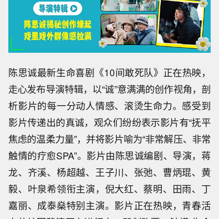
陈思诚最新生命喜剧《10间敢死队》正在热映，
走心发布导演特辑，以“诚”意满满的创作视角，剖
析影片的每一分动人情感、滚烫生命力。感受到
影片传递出的真诚，观众们纷纷表示影片有“抚平
焦虑的温柔力量”，并将影片喻为“非常解压、非常
触情的疗愈SPA”。影片由陈思诚编剧、导演，蒋
龙、齐溪、杨超越、王子川、张弛、曹炳琨、黄
毅、叶泉希领衔主演，倪大红、蔡明、田雨、丁
嘉丽、成泰燊特别主演。影片正在热映，青春活