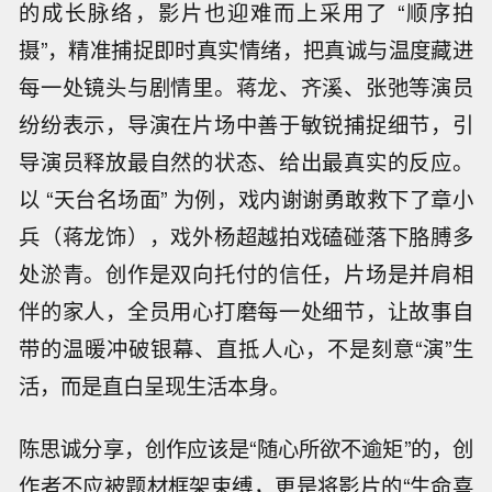
的成长脉络，影片也迎难而上采用了 “顺序拍
摄”，精准捕捉即时真实情绪，把真诚与温度藏进
每一处镜头与剧情里。蒋龙、齐溪、张弛等演员
纷纷表示，导演在片场中善于敏锐捕捉细节，引
导演员释放最自然的状态、给出最真实的反应。
以 “天台名场面” 为例，戏内谢谢勇敢救下了章小
兵（蒋龙饰），戏外杨超越拍戏磕碰落下胳膊多
处淤青。创作是双向托付的信任，片场是并肩相
伴的家人，全员用心打磨每一处细节，让故事自
带的温暖冲破银幕、直抵人心，不是刻意“演”生
活，而是直白呈现生活本身。
陈思诚分享，创作应该是“随心所欲不逾矩”的，创
作者不应被题材框架束缚，更是将影片的“生命喜