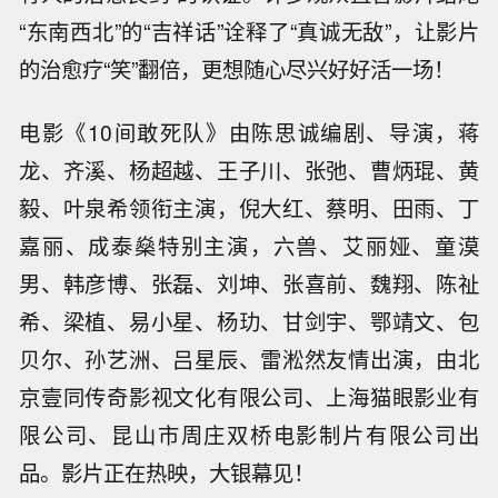
“东南西北”的“吉祥话”诠释了“真诚无敌”，让影片
的治愈疗“笑”翻倍，更想随心尽兴好好活一场！
电影《10间敢死队》由陈思诚编剧、导演，蒋
龙、齐溪、杨超越、王子川、张弛、曹炳琨、黄
毅、叶泉希领衔主演，倪大红、蔡明、田雨、丁
嘉丽、成泰燊特别主演，六兽、艾丽娅、童漠
男、韩彦博、张磊、刘坤、张喜前、魏翔、陈祉
希、梁植、易小星、杨玏、甘剑宇、鄂靖文、包
贝尔、孙艺洲、吕星辰、雷淞然友情出演，由北
京壹同传奇影视文化有限公司、上海猫眼影业有
限公司、昆山市周庄双桥电影制片有限公司出
品。影片正在热映，大银幕见！