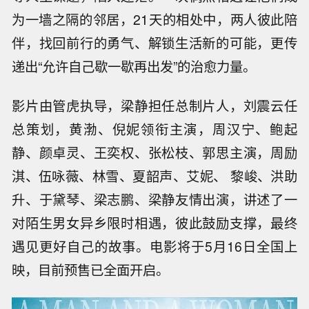
为一墙之隔的邻居，21天的相处中，两人彼此陪
伴，找回前行的勇气、解锁生活新的可能，更传
递出“允许自己歇一歇再出发”的治愈力量。
影片由管虎执导，梁静担任总制片人，刘震云任
总策划，黄渤、倪妮领衔主演，周汉宁、鲍起
静、颜卓灵、王奕权、张松枝、郭思主演，周励
淇、伍咏薇、林雪、夏韶声、艾妮、 黎峻、洪助
升、于黛琴、梁志鹏、梁静友情出演，讲述了一
对陌生男女异乡限时相遇，彼此鼓励支撑，最终
遇见更好自己的故事。电影将于5月16日全国上
映，目前预售已全面开启。