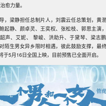
的治愈力量。
导，梁静担任总制片人，刘震云任总策划，黄
鲍起静、颜卓灵、王奕权、张松枝、郭思主演
韶声、艾妮、 黎峻、洪助升、于黛琴、梁志
对陌生男女异乡限时相遇，彼此鼓励支撑，最
将于5月16日全国上映，目前预售已全面开启。