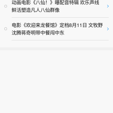
动画电影《八仙！》曝配音特辑 欢乐声线
鲜活塑造凡人八仙群像
电影《欢迎来龙餐馆》定档8月11日 文牧野
沈腾蒋奇明带中餐闯中东