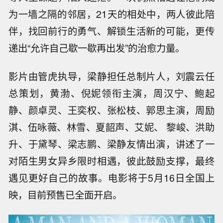
为一墙之隔的邻居，21天的相处中，两人彼此陪
伴，找回前行的勇气、解锁生活新的可能，更传
递出“允许自己歇一歇再出发”的治愈力量。
影片由管虎执导，梁静担任总制片人，刘震云任
总策划，黄渤、倪妮领衔主演，周汉宁、鲍起
静、颜卓灵、王奕权、张松枝、郭思主演，周励
淇、伍咏薇、林雪、夏韶声、艾妮、 黎峻、洪助
升、于黛琴、梁志鹏、梁静友情出演，讲述了一
对陌生男女异乡限时相遇，彼此鼓励支撑，最终
遇见更好自己的故事。电影将于5月16日全国上
映，目前预售已全面开启。