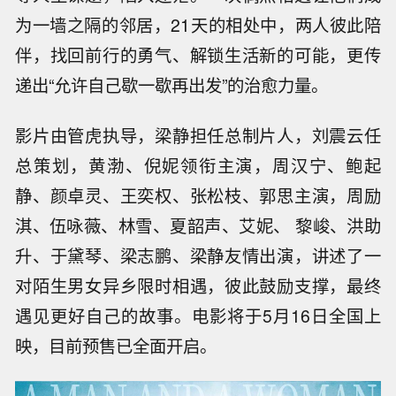
为一墙之隔的邻居，21天的相处中，两人彼此陪
伴，找回前行的勇气、解锁生活新的可能，更传
递出“允许自己歇一歇再出发”的治愈力量。
影片由管虎执导，梁静担任总制片人，刘震云任
总策划，黄渤、倪妮领衔主演，周汉宁、鲍起
静、颜卓灵、王奕权、张松枝、郭思主演，周励
淇、伍咏薇、林雪、夏韶声、艾妮、 黎峻、洪助
升、于黛琴、梁志鹏、梁静友情出演，讲述了一
对陌生男女异乡限时相遇，彼此鼓励支撑，最终
遇见更好自己的故事。电影将于5月16日全国上
映，目前预售已全面开启。