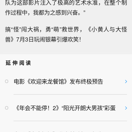
队为这部影片注入了极高的艺术水准，在整个制
作过程中，我
都为之
感
到兴奋
。
”
搞
“怪”闯大祸，勇“萌”救世界，《小黄人与大怪
兽》7月3日玩闹银幕引爆欢笑！
延伸阅读
电影《欢迎来龙餐馆》发布终极预告
《年会不能停！2》“阳光开朗大男孩”彩蛋