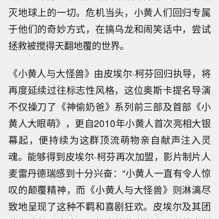
灭地球上的一切。危机当头，小黄人们回归专属
于他们的奇妙方式，在搞乌龙和闹笑话中，尝试
拯救被搅得天翻地覆的世界。
《小黄人与大怪兽》由
皮埃尔
·柯芬
回归执导，将
再度延续过往标志性风格，这位
奥斯卡提名导演
不仅操刀了《神偷奶爸》系列前三部及首部《小
黄人大眼萌》，更自
2010年小黄人首次亮相大银
幕起，便持续为这群
顶流萌物
亲自
献声注入灵
魂。能够得到
皮埃尔
·柯芬
再次加盟，影片制片人
麦雷丹德瑞
感到十分兴奋：
“小黄人一直有令人惊
叹的颠覆精神，而《小黄人与大怪兽》则淋漓尽
致地呈现了这种不羁和喜剧狂欢。
皮埃尔及其团