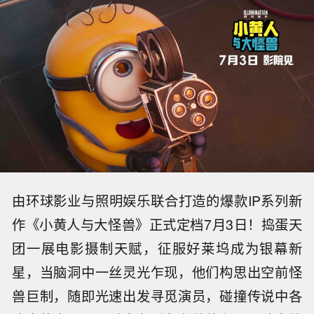
由环球影业与照明娱乐联合打造的爆款
IP系列新
作《小黄人与大怪兽》正式定档7月3日！
捣蛋天
团
一展电影摄制天赋，征服好莱坞成为银幕新
星，当脑洞中一丝灵光乍现，他们构思出空前怪
兽巨制，随即光速出发寻觅演员，碰撞
传说中各