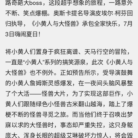
路奇葩大
boss
，这段超乎想象的旅程，一路意外
不断、笑点爆棚
。
奥斯卡提名导演皮埃尔
·柯芬
回
归
执导，《小黄人与大怪兽》承包全家
快乐
，
7月
3日嗨闹夏日！
将小黄人们置身于疯狂离谱、天马行空的冒险，
一直是
“小黄人”系列的搞笑源泉，此次《小黄人与
大怪兽》也不例外。正如预告所示，受导演鼓舞
的小黄人詹姆斯灵感爆发，在一夜间头脑风暴整
了个大活——怪兽大片，为了实现这部巨作，小
黄人们跟随绿色小怪兽古米翻山越海，踏上了爆
梗不断的怪兽寻觅之旅。而当他们终于召唤出梦
寐以求的大怪兽时，事态却严重失控，这只身躯
庞大、浑身长眼的超级艾琳破坏力惊人，将会毁