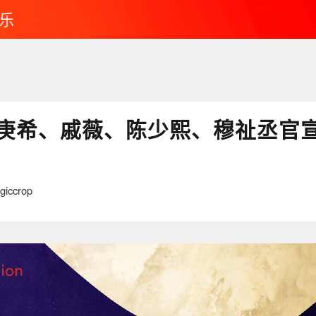
乐
庚希、戚薇、陈少熙、穆祉丞官
ccrop