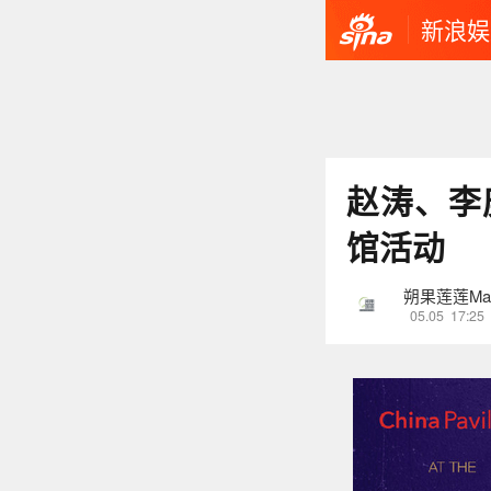
新浪娱
赵涛、李
馆活动
朔果莲莲Magi
05.05
17:25