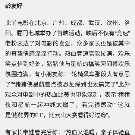
龄友好
此前电影在北京、广州、成都、武汉、滨州、洛
阳、厦门七城举办了首映活动，映后不仅有“竞速”
老粉表达了对电影的喜爱，众多家长更是被其中
的真挚情感深深打动。热血竞速高能拉满，欢乐
笑点恰到好处，猪猪侠与星航的搞笑瞬间将欢乐
氛围拉满，有小朋友称：“轮椅飙车那段太有意思
了”“猪猪侠星航差点被恐龙踩到也太搞笑了”此外
观众对电影中的热血比赛也印象深刻，表示“猪猪
侠和星航一起冲线太燃了，看完很感动”“这就
是‘猪豹界的F1’，比云山大赛看得好过瘾”。
有家长带娃看完后称：“热血又温暖，亲子体验直