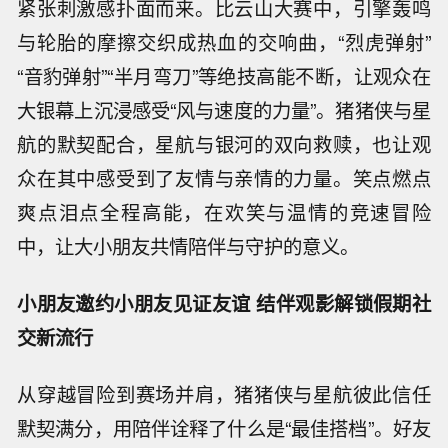
紧张刺激感扑面而来。比云山大赛中，引擎轰鸣
与轮胎的摩擦交织成热血的交响曲，“烈虎弹射”
“音豹弹射”“半月弯刀”等绝技高能不断，让观众在
大银幕上沉浸感受“风与速度的力量”。猪猪侠与星
航的默契配合，星航与银河的双向救赎，也让观
众在其中感受到了友情与亲情的力量。笑点燃点
爽点泪点全程高能，在欢笑与温情的竞速冒险
中，让大小朋友共情陪伴与守护的意义。
小朋友邀约小朋友见证友谊 结伴观影解锁假期社
交新流行
从穿越冒险到赛场并肩，猪猪侠与星航彼此信任
默契满分，用陪伴诠释了什么是“最佳搭档”。好友