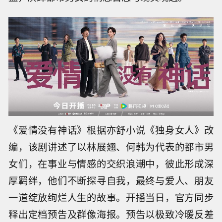
《爱情没有神话》根据亦舒小说《独身女人》改
编，该剧讲述了以林展翘、何韩为代表的都市男
女们，在事业与情感的交织浪潮中，彼此形成深
厚羁绊，他们不断探寻自我，最终与爱人、朋友
一道绽放绚烂人生的故事。开播当日，官方同步
释出定档预告及群像海报。预告以极致冷暖反差