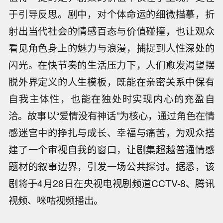
于引导反思。剧中，对个体命运的细微描摹，折
射出当代社会的情感百态与价值碰撞，也让观众
看见角色身上的魅力与浪漫，捕捉到人性深处的
闪光。在快节奏的生活压力下，人们愈发渴望摆
脱外界定义的人生模板，既能在亲密关系中保有
自我主体性，也能在独处时实现内心的充盈自
洽。故事以“爱情没有神话”为核心，通过角色在情
感迷宫中的挣扎与成长、幸福与痛苦，为观众搭
建了一个审视自我的窗口，让剧集超越普通情感
题材的叙事边界，引发一场公共探讨。据悉，该
剧将于4月28日在央视电视剧频道CCTV-8、腾讯
视频、咪咕视频播出。