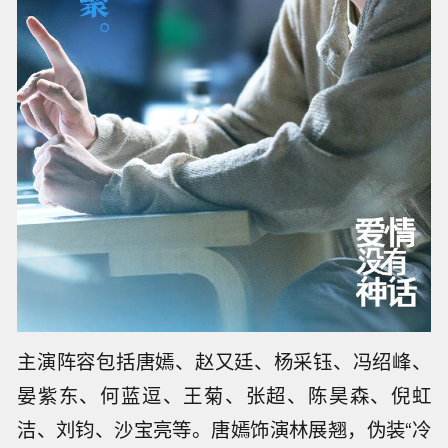
主演阵容包括唐嫣、赵又廷、杨采钰、冯绍峰、
晏紫东、何蓝逗、王菊、张超、陈昊森、倪虹
洁、刘钧、沙宝亮等。唐嫣饰演林展翘，伪装“冷