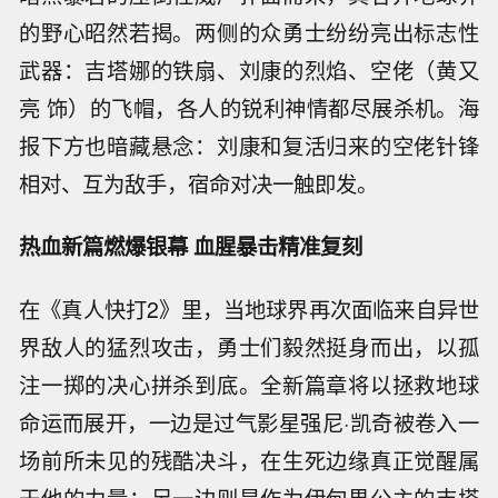
的野心昭然若揭。两侧的众勇士纷纷亮出标志性
武器：吉塔娜的铁扇、刘康的烈焰、空佬（黄又
亮 饰）的飞帽，各人的锐利神情都尽展杀机。海
报下方也暗藏悬念：刘康和复活归来的空佬针锋
相对、互为敌手，宿命对决一触即发。
热血新篇燃爆银幕 血腥暴击精准复刻
在《真人快打2》里，当地球界再次面临来自异世
界敌人的猛烈攻击，勇士们毅然挺身而出，以孤
注一掷的决心拼杀到底。全新篇章将以拯救地球
命运而展开，一边是过气影星强尼·凯奇被卷入一
场前所未见的残酷决斗，在生死边缘真正觉醒属