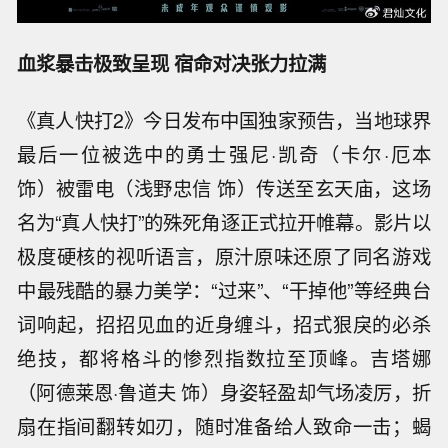
血浆暴击极致呈现 宿命对决张力拉满
《真人快打2》今日发布中国独家预告，当地球界
最后一位被选中的勇士强尼·凯奇（卡尔·厄本
饰）被雷电（浅野忠信 饰）传送至玄天庙，这场
名为“真人快打”的殊死角逐正式拉开帷幕。影片以
极度硬核的视听语言，原汁原味还原了同名游戏
中最残酷的暴力美学：“过来”、“干掉他”等经典台
词响起，招招见血的近身缠斗，招式狠戾的必杀
绝技，都将格斗的惨烈指数拉至顶峰。吉塔娜
（阿德莱恩·鲁道夫 饰）身姿轻盈却气场凌厉，折
扇在指间翻转如刃，随时准备给人致命一击；蝎