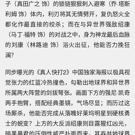
子（真田广之 饰）的锁链狠狠刺入避寒（乔·塔斯
利姆 饰）体内，利刃将其无情劈开，复仇怒火全
都化作最直接的绞杀；而在与异世界强敌绍康
（马丁·福特 饰）的对战之中，身为神龙最后血脉
的刘康（林路迪 饰）浴火出征，他能否力挽狂
澜？
同步曝光的《真人快打2》中国独家海报以极具视
觉张力的红蓝冷热撞色，勾勒出地球界和异世界
所属两大阵营的剑拔弩张。画面下方的强尼·凯奇
两手抱臂，搭配经典墨镜，气场尽显；而历过这
场厮杀，他能否完成从落魄好莱坞明星到硬核勇
士的蜕变？上方的大反派绍康则目露猩红凶光，
暗黑暴君的压倒性威严扑面而来，其吞并地球界