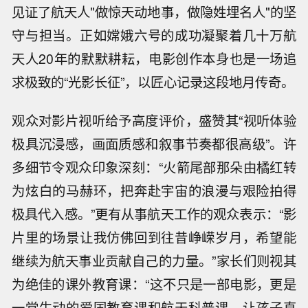
见证了航天人"做惊天动地事，做隐姓埋名人"的坚
守与担当。正如嫦娥六号的成功凝聚着几十万航
天人20年的默默耕耘，电影创作本身也是一场追
求极致的“光影长征”，以匠心记录这段地月传奇。
观众对影片视听给予高度评价，盛赞其“视听体验
极具沉浸感，画面质感和叙事节奏都很高级”。许
多细节令观众印象深刻：“火箭尾部那朵由橘红转
为炫白的马赫环，把奔赴宇宙的浪漫与艰险拍得
极具代入感。”更有从事航天工作的观众表示：“影
片里的场景让我仿佛回到往昔峥嵘岁月，希望能
继续为航天事业贡献自己的力量。”家长们则视其
为绝佳的课外教育课：“这不只是一部电影，更是
一堂生动的爱国教育课和航天科普课，让孩子直