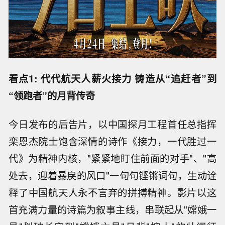
看点1: 代代航天人薪火接力 铸造从“追赶者”到
“领跑者”的月背传奇
今日发布的后告片，以中国探月工程首任总指挥
栾恩杰院士饱含深情的诗作《接力，一代胜过一
代》为精神内核，"紧紧地盯住前面的对手"、"高
处去，迎着暴戾的风口"一句句铿锵词句，生动诠
释了中国航天人永不言弃的拼搏精神。影片以这
首充满力量的诗篇为叙事主线，串联起从"嫦娥一