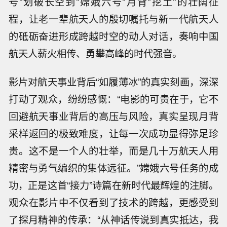
号"划破长空到"嫦娥六号"月背"挖土"的壮阔征
程，让老一辈航天人的殷切嘱托与新一代航天人
的砥砺奋进形成跨越时空的动人对话，奏响中国
航天人薪火相传、勇攀高峰的时代强音。
影片对航天事业背后“如履薄冰”的真实刻画，深深
打动了观众，纷纷感慨：“电影的可贵在于，它不
回避航天事业背后的高压与风险，真实呈现月背
采样返回的极致难度，让每一次成功显得弥足珍
贵。这不是一个人的壮举，而是几十万航天人用
精密与勇气编织的集体远征。”嫦娥六号任务的成
功，正是这首“接力”诗篇在新时代最辉煌的注脚。
观众在影片中不仅看到了技术的跨越，更感受到
了探月精神的传承：“从神话传说到真实抵达，我